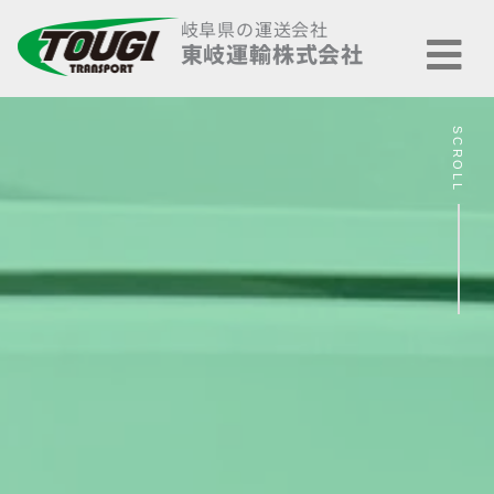
内
メ
岐阜県の運送会社
容
ニ
東岐運輸株式会社
を
ュ
ス
ー
キ
SCROLL
ッ
プ